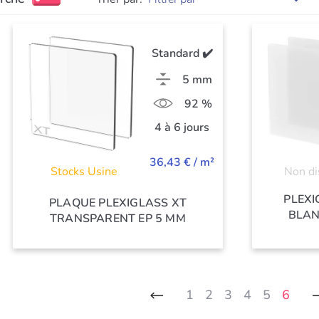
Standard ✔️
5 mm
92 %
4 à 6 jours
36,43 € / m²
Stocks Usine
Non di
PLEXI
PLAQUE PLEXIGLASS XT
BLAN
TRANSPARENT EP 5 MM
1
2
3
4
5
6