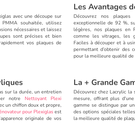
Les Avantages d
xiglas avec une découpe sur
Découvrez nos plaques 
e PMMA souhaitée, utilisez
exceptionnelle de 92 %, sur
sions nécessaires et laissez
légères, nos plaques en 
oupes sont précises et bien
comme les vitrages, les g
 rapidement vos plaques de
Faciles à découper et à usi
permettant d’obtenir des co
pour la meilleure qualité de
liques
La + Grande Gam
s sur la durée, un entretien
Découvrez chez Lacrylic la 
iser notre
Nettoyant Plexi
mesure, offrant plus d'un
c un chiffon doux et propre,
gamme se distingue par une 
énovateur pour Plexiglas
est
des options spéciales telle
l'apparence originale de vos
la meilleure qualité de plaq