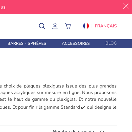
lus
|
FRANÇAIS
BLOG
BARRES - SPHÈRES
ACCESSOIRES
e choix de plaques plexiglass issue des plus grandes
laques acryliques sur mesure en ligne. Nous proposons
t le haut de gamme du plexiglas. Et notre nouvelle
ues. Et pour finir la gamme Standard ✔️ qui désigne le
Nombre de produits:
77