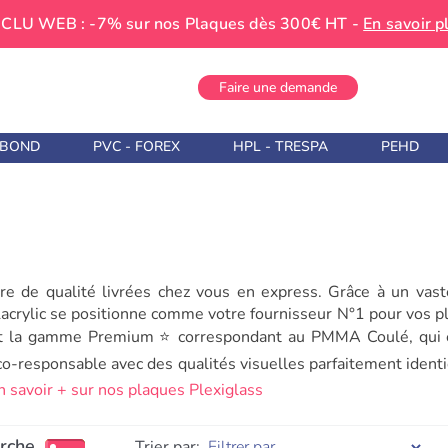
CLU WEB : -7% sur nos Plaques dès 300€ HT -
En savoir p
Faire une demande
IBOND
PVC - FOREX
HPL - TRESPA
PEHD
re de qualité livrées chez vous en express. Grâce à un vast
rylic se positionne comme votre fournisseur N°1 pour vos p
t la gamme Premium ⭐ correspondant au PMMA Coulé, qui es
responsable avec des qualités visuelles parfaitement identiq
n savoir + sur nos plaques Plexiglass
erche
Trier par: