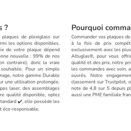
s ?
Pourquoi comman
 plaques de plexiglass sur
Commander vos plaques de pl
armi les options disponibles.
à la fois de prix compéti
oix de votre plaque dépend
exclusivement avec les plu
bonne nouvelle : 99% de nos
Altuglas®, pour vous offri
n contraire), donc la vraie
qualité et des prix, notre pr
n souhaitée. Pour un simple
les commandes avec soin, as
sinage, notre gamme Durable
ouvrés. Notre engagement
ur une utilisation prolongée.
classement sur Trustpilot, 
upes laser, des assemblages
note de 4,8 sur 5 depuis pl
re qualité disponible, optez
aussi une PME familiale franç
andard ✔️, elle possède les
ct éco-responsable.