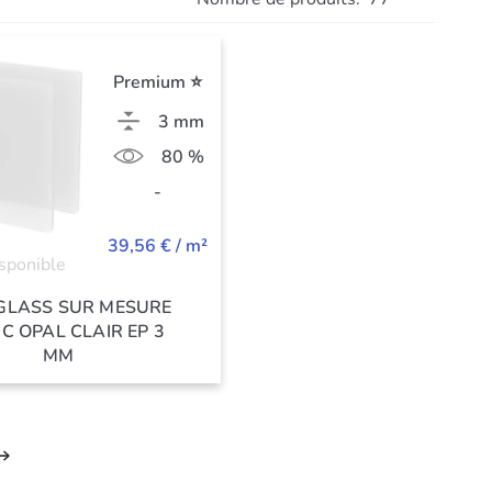
Premium ⭐
3 mm
80 %
-
39,56 € / m²
sponible
GLASS SUR MESURE
C OPAL CLAIR EP 3
MM