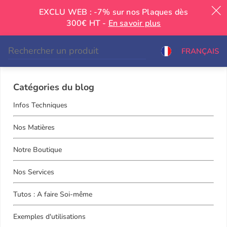
EXCLU WEB : -7% sur nos Plaques dès
300€ HT -
En savoir plus
|
FRANÇAIS
Catégories du blog
Infos Techniques
Nos Matières
Notre Boutique
Nos Services
Tutos : A faire Soi-même
Exemples d'utilisations