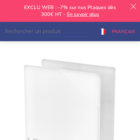
EXCLU WEB : -7% sur nos Plaques dès
300€ HT -
En savoir plus
|
FRANÇAIS