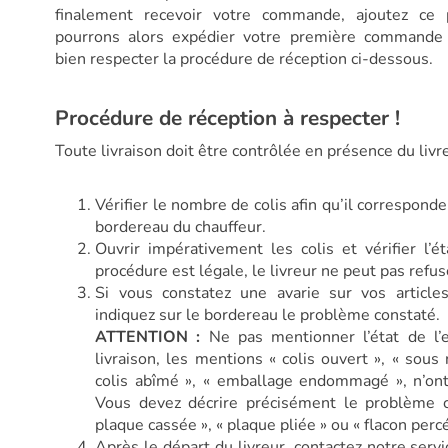
finalement recevoir votre commande, ajoutez ce 
pourrons alors expédier votre première commande 
bien respecter la procédure de réception ci-dessous.
Procédure de réception à respecter !
Toute livraison doit être contrôlée en présence du livre
Vérifier le nombre de colis afin qu’il correspond
bordereau du chauffeur.
Ouvrir impérativement les colis et vérifier l’é
procédure est légale, le livreur ne peut pas refuse
Si vous constatez une avarie sur vos article
indiquez sur le bordereau le problème constaté.
ATTENTION :
Ne pas mentionner l’état de l’
livraison, les mentions « colis ouvert », « sous
colis abîmé », « emballage endommagé », n’ont 
Vous devez décrire précisément le problème c
plaque cassée », « plaque pliée » ou « flacon perc
Après le départ du livreur, contactez notre servi