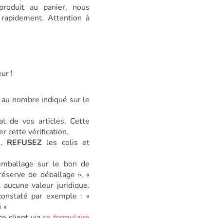
produit au panier, nous
rapidement. Attention à
ur !
e au nombre indiqué sur le
tat de vos articles. Cette
r cette vérification.
s,
REFUSEZ
les colis et
emballage sur le bon de
 réserve de déballage », «
aucune valeur juridique.
onstaté par exemple : «
é »
ce client via
ce formulaire