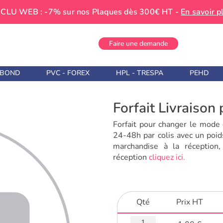
CLU WEB : -7% sur nos Plaques dès 300€ HT -
En savoir p
Faire une demande
IBOND
PVC - FOREX
HPL - TRESPA
PEHD
Forfait Livraison
Forfait pour changer le mode 
24-48h par colis avec un poid
marchandise à la réception,
réception
cliquez ici.
Qté
Prix HT