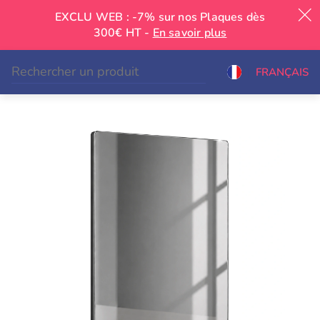
EXCLU WEB : -7% sur nos Plaques dès
300€ HT -
En savoir plus
|
FRANÇAIS