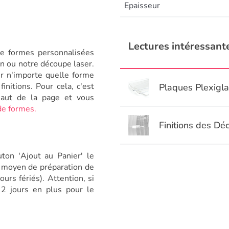
.
Epaisseur
Lectures intéressante
de formes personnalisées
n ou notre découpe laser.
er n'importe quelle forme
nitions. Pour cela, c'est
Plaques Plexigl
haut de la page et vous
 de formes.
Finitions des Dé
ton 'Ajout au Panier' le
i moyen de préparation de
rs fériés). Attention, si
à 2 jours en plus pour le