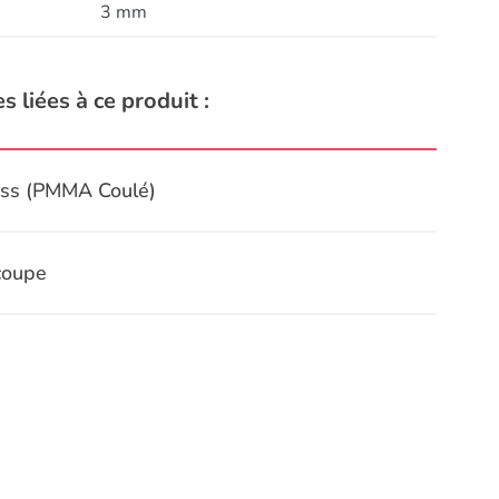
3 mm
s liées à ce produit :
ass (PMMA Coulé)
coupe