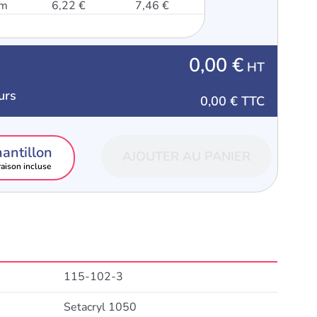
mm
6,22 €
7,46 €
0,00 €
HT
urs
0,00 €
TTC
antillon
AJOUTER AU PANIER
raison incluse
115-102-3
Setacryl 1050