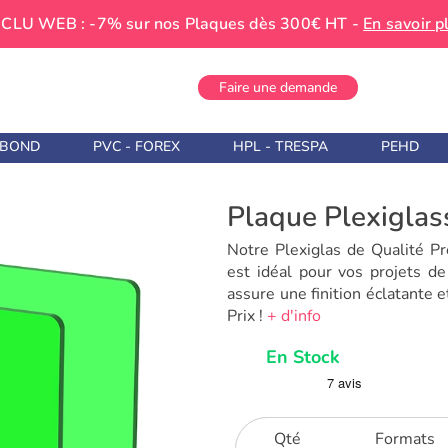
CLU WEB : -7% sur nos Plaques dès 300€ HT -
En savoir p
Faire une demande
IBOND
PVC - FOREX
HPL - TRESPA
PEHD
Plaque Plexiglas
Notre Plexiglas de Qualité P
est idéal pour vos projets de
assure une finition éclatante e
Prix !
+ d'info
En Stock
Qté
Formats