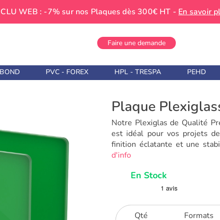
CLU WEB : -7% sur nos Plaques dès 300€ HT -
En savoir p
Faire une demande
IBOND
PVC - FOREX
HPL - TRESPA
PEHD
Plaque Plexiglas
Notre Plexiglas de Qualité Pr
est idéal pour vos projets d
finition éclatante et une stab
d'info
En Stock
Qté
Formats