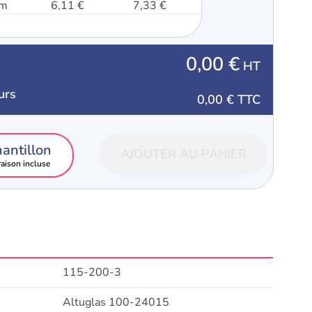
mm
6,11 €
7,33 €
0,00 €
HT
urs
0,00 €
TTC
antillon
AJOUTER AU PANIER
raison incluse
115-200-3
Altuglas 100-24015