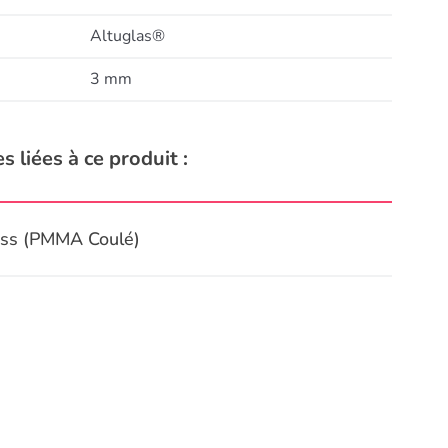
Altuglas®
3 mm
s liées à ce produit :
ass (PMMA Coulé)