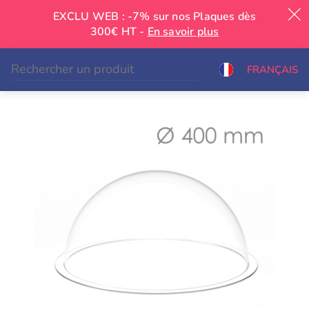
EXCLU WEB : -7% sur nos Plaques dès
300€ HT -
En savoir plus
|
FRANÇAIS