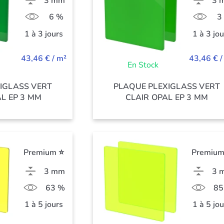
3 mm
3 
6 %
3
1 à 3 jours
1 à 3 jo
43,46 € / m²
43,46 € /
En Stock
IGLASS VERT
PLAQUE PLEXIGLASS VERT
L EP 3 MM
CLAIR OPAL EP 3 MM
Premium ⭐
Premium
3 mm
3 
63 %
85
1 à 5 jours
1 à 5 jo