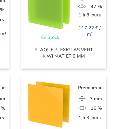
mm
47 %
 %
1 à 8 jours
urs
117,22 € /
 m²
m²
En Stock
PLAQUE PLEXIGLAS VERT
KIWI MAT EP 6 MM
 ⭐
Premium ⭐
mm
3 mm
 %
16 %
urs
1 à 3 jours