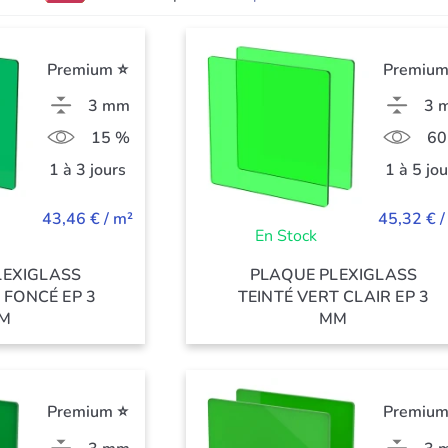
Premium ⭐
Premium
3 mm
3 
15 %
60
1 à 3 jours
1 à 5 jo
43,46 € / m²
45,32 € /
En Stock
LEXIGLASS
PLAQUE PLEXIGLASS
 FONCÉ EP 3
TEINTÉ VERT CLAIR EP 3
M
MM
Premium ⭐
Premium