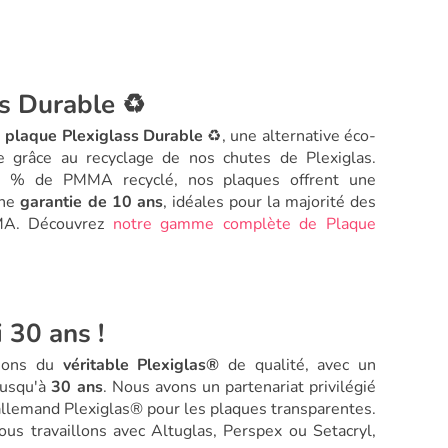
s Durable ♻️
e
plaque Plexiglass Durable
♻️, une alternative éco-
 grâce au recyclage de nos chutes de Plexiglas.
95 % de PMMA recyclé, nos plaques offrent une
une
garantie de 10 ans
, idéales pour la majorité des
MA. Découvrez
notre gamme complète de Plaque
 30 ans !
osons du
véritable Plexiglas®
de qualité, avec un
jusqu'à
30 ans
. Nous avons un partenariat privilégié
 allemand Plexiglas® pour les plaques transparentes.
ous travaillons avec Altuglas, Perspex ou Setacryl,