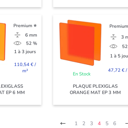
Premium ⭐
Premium
6 mm
3 
52 %
52
1 à 3 jours
1 à 5 jo
110,54 € /
47,72 € /
m²
En Stock
LEXIGLASS
PLAQUE PLEXIGLAS
T EP 6 MM
ORANGE MAT EP 3 MM
1
2
3
4
5
6