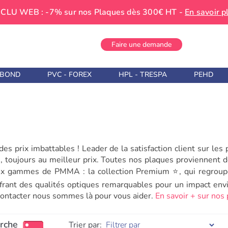
CLU WEB : -7% sur nos Plaques dès 300€ HT -
En savoir p
Faire une demande
IBOND
PVC - FOREX
HPL - TRESPA
PEHD
s prix imbattables ! Leader de la satisfaction client sur les 
té, toujours au meilleur prix. Toutes nos plaques proviennent
eux gammes de PMMA : la collection Premium ⭐, qui regroup
frant des qualités optiques remarquables pour un impact env
 contacter nous sommes là pour vous aider.
En savoir + sur nos
erche
Trier par: