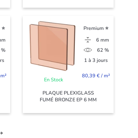
 ⭐
Premium ⭐
mm
6 mm
 %
62 %
urs
1 à 3 jours
 m²
80,39 € / m²
En Stock
PLAQUE PLEXIGLASS
FUMÉ BRONZE EP 6 MM