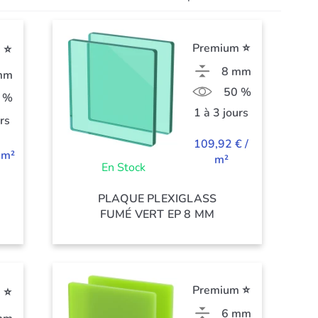
Premium ⭐
 ⭐
8 mm
mm
50 %
 %
1 à 3 jours
urs
109,92 € /
 m²
m²
En Stock
PLAQUE PLEXIGLASS
FUMÉ VERT EP 8 MM
Premium ⭐
 ⭐
6 mm