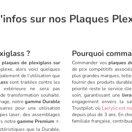
'infos sur nos Plaques Ple
xiglass ?
Pourquoi comman
e
plaques de plexiglass sur
Commander vos
plaques de
plexe, alors voici quelques
de prix compétitifs associé
palement de l’utilisation que
plus grandes marques, telle
lass
sont traitées contre les
fournir des produits durable
on extérieure ne sera pas
priorité reste le service c
 de transformation souhaité.
soin, garantissant une
livr
inage, notre
gamme Durable
engagement envers la sat
saires pour une utilisation
Trustpilot, où
Lacrylic est n
upes laser, des assemblages
depuis plus de 3 ans. En ch
familiale française, contribu
ers notre
gamme Premium
⭐.
téristiques que la Durable,